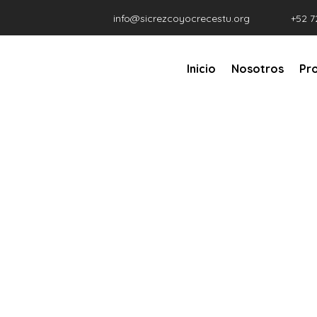
info@sicrezcoyocrecestu.org
+52 7
Inicio
Nosotros
Pr