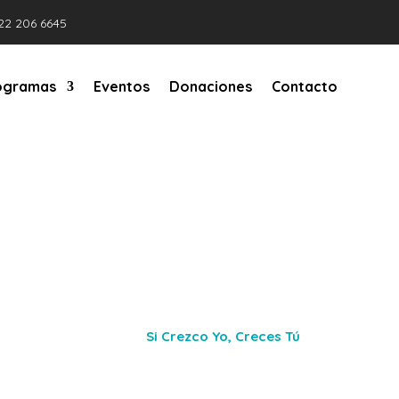
22 206 6645
ogramas
Eventos
Donaciones
Contacto
Programas
Inicio
Si Crezco Yo, Creces Tú