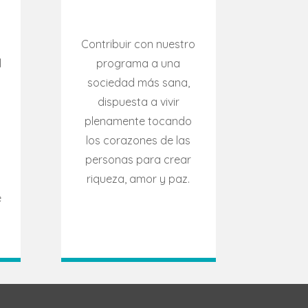
Contribuir con nuestro
l
programa a una
sociedad más sana,
dispuesta a vivir
plenamente tocando
los corazones de las
o
personas para crear
riqueza, amor y paz.
e