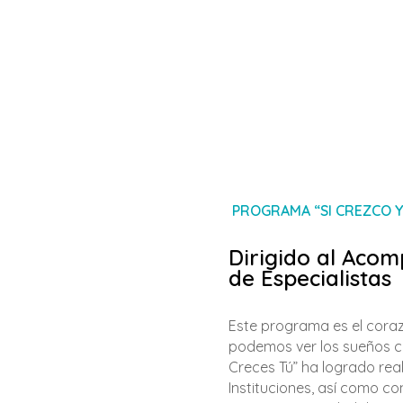
PROGRAMA “SI CREZCO Y
Dirigido al Aco
de Especialistas
Este programa es el cora
podemos ver los sueños co
Creces Tú” ha logrado real
Instituciones, así como c