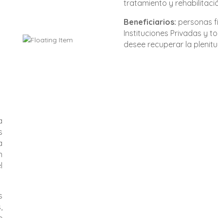
tratamiento y rehabilitaci
Beneficiarios:
personas fí
Instituciones Privadas y 
desee recuperar la plenitu
a
s
a
n
l
s
,