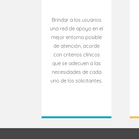
Brindar a los usuarios
una red de apoyo en el
mejor entorno posible
de atención, acorde
con criterios clínicos
que se adecuen a las
necesidades de cada
uno de los solicitantes.