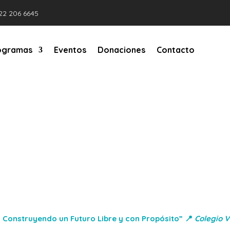
22 206 6645
ogramas
Eventos
Donaciones
Contacto
o Un Futuro Libre
Y Co
olegio Valle de Filadelf
s
Construyendo un Futuro Libre y con Propósito”
📍
Colegio Va