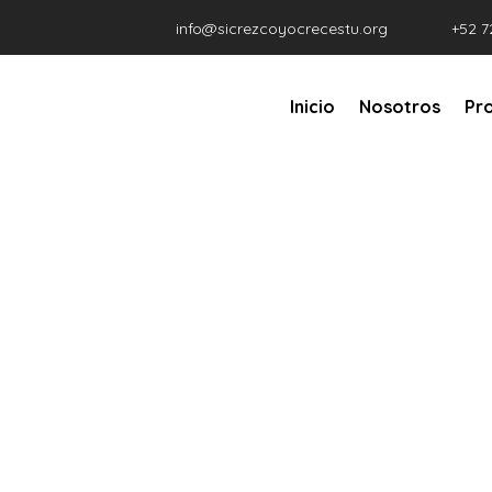
info@sicrezcoyocrecestu.org
+52 7
Inicio
Nosotros
Pr
Construyend
C
Inicio
Evento