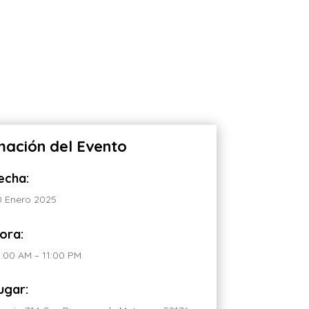
mación del Evento
echa:
0 Enero 2025
ora:
0:00 AM – 11:00 PM
ugar: