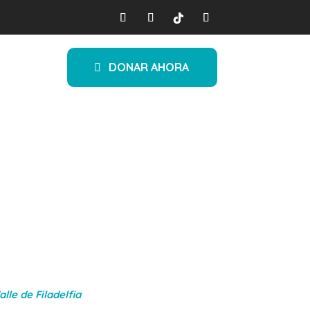
DONAR AHORA
n Propósito,
ia
lle de Filadelfia