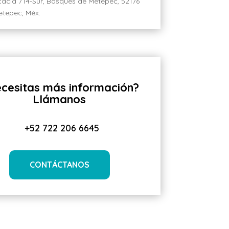
cacia 714-Sur, Bosques de Metepec, 52176
etepec, Méx.
cesitas más información?
Llámanos
+52 722 206 6645
CONTÁCTANOS