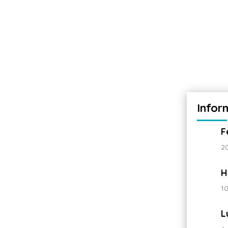
Infor
F
2
H
1
L